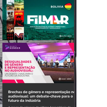
Diretores coreanos pedem
ao Congresso a reforma
urgente da lei de direitos de
autor
FILMAR: o desafio de
organizar os direitos dos
autores audiovisuais na
Bolívia
Brechas de gênero e representação no
audiovisual: um debate-chave para o
futuro da indústria