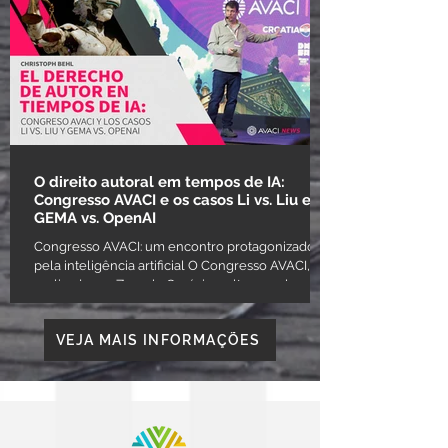
Cinematográficos — e presidente honorário da
Confederação Internacional de Autores
Audiovisuais (AVACI), o diretor de filmes
emblemáticos do cinema argentino como Tango
Feroz, Cinzas do Paraíso e
O direito autoral em tempos de IA:
Congresso AVACI e os casos Li vs. Liu e
GEMA vs. OpenAI
Congresso AVACI: um encontro protagonizado
pela inteligência artificial O Congresso AVACI,
realizado em Zagreb, Croácia, voltou a colocar
no centro do debate a relação entre criatividade
humana e inteligência artificial. Nesse contexto, o
VEJA MAIS INFORMAÇÕES
diretor e roteirista especializado em IA Christoph
Behl analisou a rápida evolução das ferramentas
generativas na criação audiovisual e chamou a
reconhecer a autoria na geração de prompts,
tarefa que considera parte do processo criativo.
Be