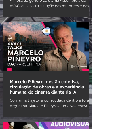
A mesa de gênero da última Assembleia da
AVACI analisou a situação das mulheres e das
minorias sexuais na indústria audiovisual em
diversos países. Entre os temas discutidos
estiveram a escassa presença de temáticas
LGBTIQ+ nas narrativas audiovisuais atuais, a falta
de paridade de gênero nos sets de filmagem e a
ausência de uma representação fiel da realidade
econômica das mulheres. No marco da
Assembleia Anual 2025 da Confederação
Internacional de Autores Audiovisuais (AVAC
Marcelo Piñeyro: gestão coletiva,
circulação de obras e a experiência
humana do cinema diante da IA
Com uma trajetória consolidada dentro e fora da
Argentina, Marcelo Piñeyro é uma voz-chave
para pensar o presente e o futuro do audiovisual
a partir de uma perspectiva que articula criação,
direitos de autor e experiência coletiva. Atual
vice-presidente da DAC — Directores Argentinos