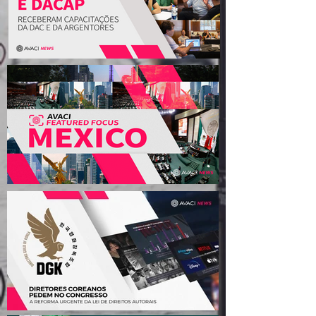
os direitos dos autores
audiovisuais”
FILMAR, ADG y DACAP
recibieron capacitaciones
de DAC y ARGENTORES
O México tem uma nova Lei
de Cinema: o que muda
para os autores
audiovisuais?