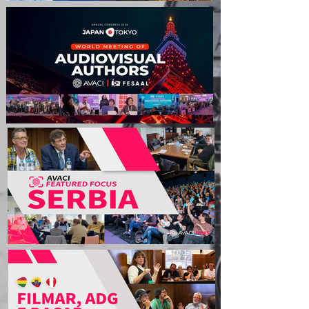
AVACI - FESAAL no Japão:
expectativa para o próximo
Congresso Ásia-Pacífico
Stefan Gelineo: “Somente
por meio de uma ação
coordenada protegeremos