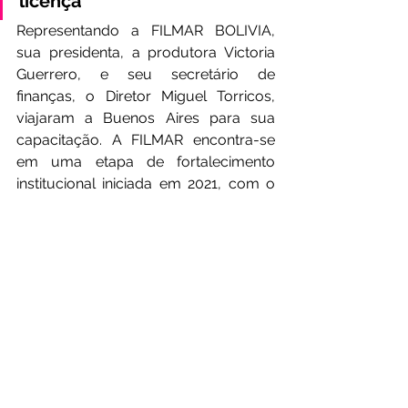
licença
Representando a FILMAR BOLIVIA, 
sua presidenta, a produtora Victoria 
Guerrero, e seu secretário de 
finanças, o Diretor Miguel Torricos, 
viajaram a Buenos Aires para sua 
capacitação. A FILMAR encontra-se 
em uma etapa de fortalecimento 
institucional iniciada em 2021, com o 
objetivo de obter a licença que lhe 
permita operar formalmente como 
sociedade de gestão coletiva perante 
o 
SENAPI
 —Serviço Nacional de 
Propriedade Intelectual.
Para suas autoridades, a capacitação 
representou um ponto de inflexão: 
permitiu acessar informações 
detalhadas sobre processos 