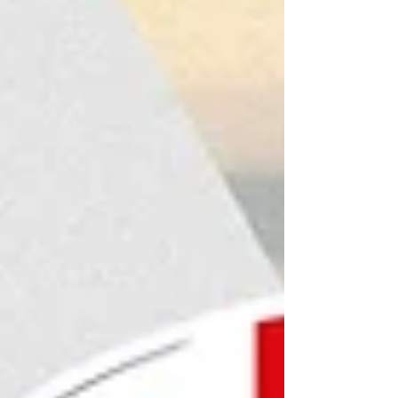
Confederación Internacional de Autores
Audiovisuales —AVACI— y la Federación
de Sociedades de Autores Audiovisuales
Latinoamericanos —FESAAL— , realizado
los días 4, 5 y 6 de noviembre en la ciudad
de Zagreb, Croac