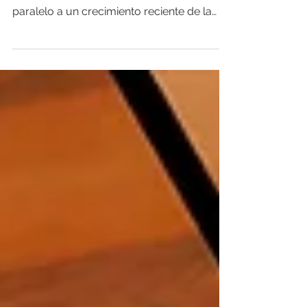
En Bolivia, el sector audiovisual atraviesa
un momento de transformación. En
paralelo a un crecimiento reciente de la
producción cinematográfica, los propios
realizadores impulsan la construcción de
una estructura que permita defender y
administrar sus derechos de autor. En ese
contexto nació FILMAR, una sociedad de
gestión fundada por creadores y
productores audiovisuales que buscan
organizar la recaudación y distribución de
derechos para directores, guionistas y
productores