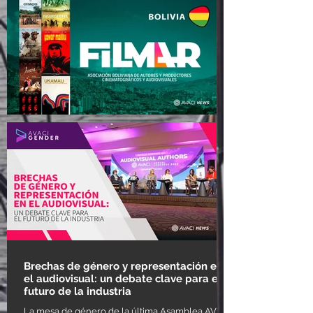
Directores coreanos
reclaman en el Congreso la
reforma urgente de la ley de
derechos de autor
FILMAR: el desafío de
organizar los derechos de
los autores audiovisuales en
Bolivia
Brechas de género y representación en
el audiovisual: un debate clave para el
futuro de la industria
La mesa de género de la última Asamblea AVACI