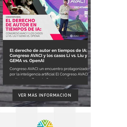
Directores Argentinos Cinematográficos— y
presidente honorario de la Confederación
Internacional de Autores Audiovisuales —AVACI
—, el director de películas emblemáticas del cine
argentino como Tango Feroz, Ceniz
El derecho de autor en tiempos de IA:
Congreso AVACI y los casos Li vs. Liu y
GEMA vs. OpenAI
Congreso AVACI: un encuentro protagonizado
por la inteligencia artificial El Congreso AVACI,
realizado en Zagreb, Croacia, volvió a poner en
el centro del debate la relación entre creatividad
humana e inteligencia artificial. En este marco, el
VER MÁS INFORMACIÓN
director y guionista especializado en IA Christoph
Behl analizó la acelerada evolución de las
herramientas generativas en la creación
audiovisual, y llamó a reconocer la autoría en la
generación de prompts, una tarea que considera
parte