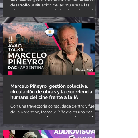
desarrolló la situación de las mujeres y las
minorías sexuales en la industria audiovisual en
diversos países. La escasa presencia de las
temáticas LGBTIQ+ en las tramas audiovisuales
de hoy, la falta de una paridad de género en los
rodajes y la escasez de una representación
fidedigna de la realidad económica de las
mujeres. En el marco de la Asamblea Anual 2025,
realizada en noviembre en Zagreb, Croacia, de la
Confederación Inter
Marcelo Piñeyro: gestión colectiva,
circulación de obras y la experiencia
humana del cine frente a la IA
Con una trayectoria consolidada dentro y fuera
de la Argentina, Marcelo Piñeyro es una voz
clave para pensar el presente y el futuro del
audiovisual desde una perspectiva que articula
creación, derecho de autor y experiencia
colectiva. El actual vicepresidente de DAC —