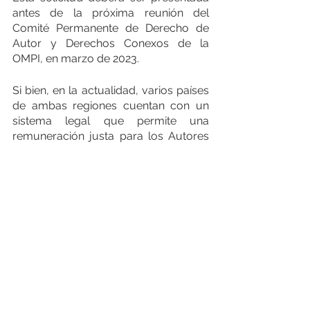
antes de la próxima reunión del 
Comité Permanente de Derecho de 
Autor y Derechos Conexos de la 
OMPI, en marzo de 2023.
Si bien, en la actualidad, varios países 
de ambas regiones cuentan con un 
sistema legal que permite una 
remuneración justa para los Autores 
Audiovisuales, lo recaudado por 
estos representa solo un 6% de lo 
recaudado por la confederación de la 
música, cifra que pone de manifiesto 
la desigualdad de derechos entre los 
Autores de ambas disciplinas. Un 
derecho de remuneración continua 
para todos los Directores y Guionistas 
Audiovisuales del mundo por la 
exhibición pública de sus obras está 
cada vez más cerca.