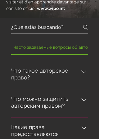
visiter et d'en apprendre davantage sur
son site officiel
www.wipo.int
Часто задаваемые вопросы об авторских правах
Что такое авторское
право?
В юридической терминологии
термин «авторское право»
Что можно защитить
авторским правом?
используется для описания
прав авторов на свои
Законодательство обычно не
литературные и
содержит исчерпывающий
Какие права
художественные произведения.
предоставляются
перечень произведений, на
Работы, на которые