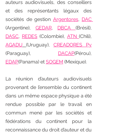
auteurs audiovisuels, des conseillers 
et des représentants légaux des 
sociétés de gestion 
Argentores
, 
DAC 
(Argentine), 
GEDAR
, 
DBCA 
(Brésil), 
DASC
, 
REDES
 (Colombie), 
ATN 
(Chili), 
AGADU
(Uruguay), 
CREADORES Py
(Paraguay), 
DACAP
(Pérou), 
EDAP
(Panama) et 
SOGEM
 (Mexique).
La réunion d’auteurs audiovisuels 
provenant de l’ensemble du continent 
dans un même espace physique a été 
rendue possible par le travail en 
commun mené par les sociétés et 
fédérations du continent pour la 
reconnaissance du droit d’auteur et du 