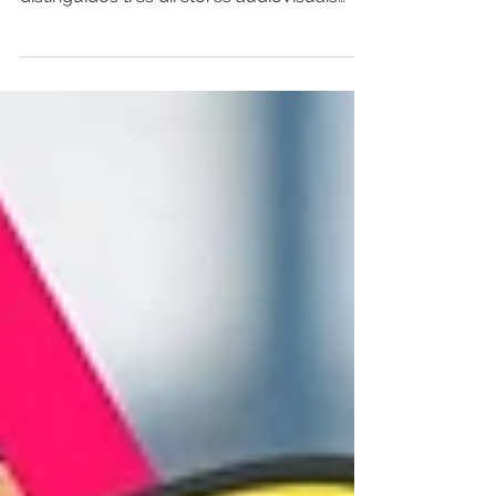
realizado em novembro, foram
distinguidos três diretores audiovisuais
pelo seu compromisso com o direito de
autor audiovisual e prestada homenagem
à diretora colombiana Camila
Loboguerrero, falecida em junho. O
Congresso anual da AVACI –
Confederação Internacional de Autores
Audiovisuais e da FESAAL – Federação de
Sociedades de Autores Audiovisuais
Latino-Americanos , realizado nos dias 4, 5
e 6 de novembro na cidade de Zagreb,
Croácia,