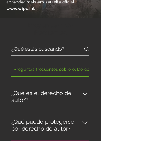
aprender mais em seu site oficial
www.wipo.int
Preguntas más
frecuentes
Preguntas frecuentes sobre el Derecho de autor
¿Qué es el derecho de
autor?
En la terminología jurídica, la
expresión “derecho de autor” se
¿Qué puede protegerse
por derecho de autor?
utiliza para describir los derechos
de los creadores sobre sus