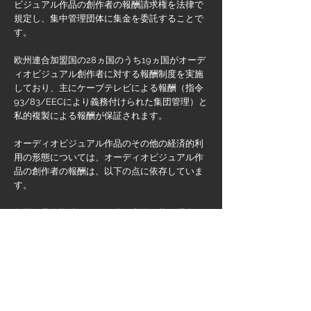
ビジュアル作品の創作者の報酬請求権を法律で
規定し、集中管理団体に集金を委託することで
す。
欧州連合加盟国の28ヵ国のうち19ヵ国がオーデ
ィオビジュアル創作者に対する報酬制度を実施
しており、主にケーブテレビによる報酬（指令
93/83/EECにより義務付けられた集団管理）と
私的複製による報酬が保証されます。
オーディオビジュアル作品のその他の経済的利
用の形態については、オーディオビジュアル作
品の創作者の報酬は、以下の点に依存していま
す。
各国の著作権法が、その他の利用形態の場合の
報酬請求権について、どう定めているか。ポー
ランドの場合、放送や劇場公開の場合など、複
数の利用形態についての規定が存在します。
集中管理団体が独占的に報酬を管理することが
制度として定められているか（スペインとイタ
リアの場合）。