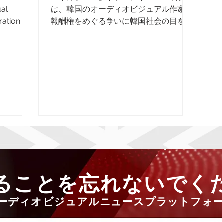
ual
は、韓国のオーディオビジュアル作家の
ration -
報酬権をめぐる争いに韓国社会の目を向
ber 23...
けさせました。 2019年、ポン・ジュン
監督の韓国映画「寄生獣」は、同国のオ
ーディオビジュアル文化にとって前例の
ない観客と批評家の成功を収め、英語以
外の言語の映画として...
ることを忘れないでく
ーディオビジュアルニュースプラットフォ