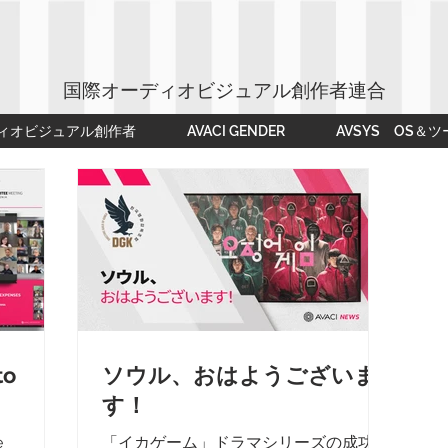
国際オーディオビジュアル創作者連合
ィオビジュアル創作者
AVACI GENDER
AVSYS OS＆ツ
to
ソウル、おはようございま
す！
e
「イカゲーム」ドラマシリーズの成功