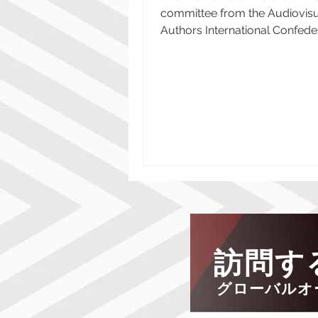
committee from the Audiovis
Authors International Confede
AVACI- met virtually on Novem
訪問す
グローバルオ