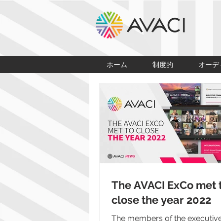
ホーム
制度的
オーデ
The AVACI ExCo met 
close the year 2022
The members of the executiv