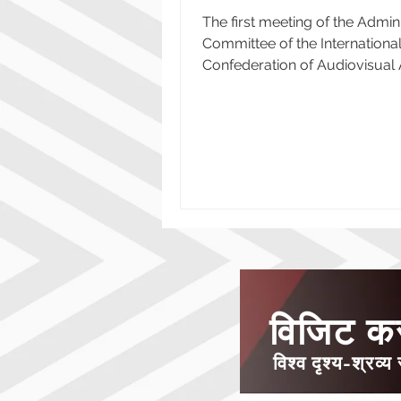
Cartagena, Colombia
The first meeting of the Admini
Committee of the Internationa
Confederation of Audiovisual
(AVACI) will take place in...
विजिट कर
विश्व दृश्य-श्रव्