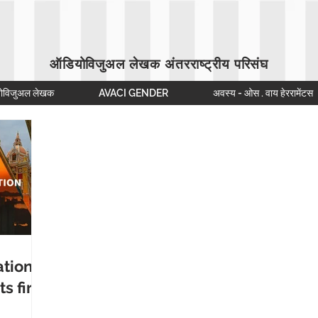
ऑडियोविजुअल लेखक अंतरराष्ट्रीय परिसंघ
ोविजुअल लेखक
AVACI GENDER
अवस्य - ओस . वाय हेररामेंटस
ation
s first