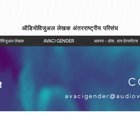
ऑडियोविजुअल लेखक अंतरराष्ट्रीय परिसंघ
ोविजुअल लेखक
AVACI GENDER
अवस्य - ओस . वाय हेररामेंटस
C
avacigender@audiov