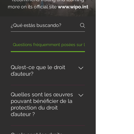
more on its official site
www.wipo.int
Questions fréquemment posées sur le droit d'auteur
Qu’est-ce que le droit
d’auteur?
Dans la terminologie juridique,
l’expression « droit d’auteur »
Quelles sont les œuvres
pouvant bénéficier de la
désigne les droits des créateurs
protection du droit
sur leurs œuvres littéraires et
d’auteur ?
artistiques. Les œuvres
susceptibles de bénéficier de la
En général, la législation ne
protection du droit d'auteur vont