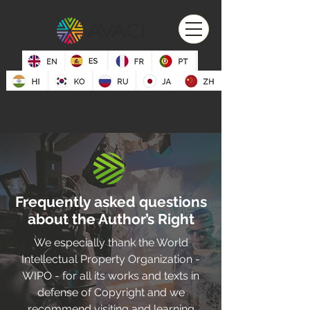
AUDIOVISUAL AUTHORS INTERNATIONAL
CONFEDERATION
Frequently asked questions
about the Author’s Right
We especially thank the World
Intellectual Property Organization -
WIPO - for all its works and texts in
defense of Copyright and we
recommend visiting and learning