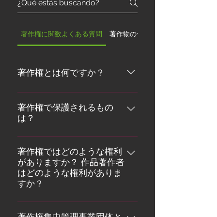
著作権に関数よくある質問
著作物の保護
著作権とは何ですか？
​法律用語では、文学作品や芸医術
作品に対する創作者の権利を「著
著作権で保護されるもの
は？
作権」と呼んでいます。著作権保
護の対象となる作品は書籍、音
​法律用語では、文学作品や芸医術
楽、絵画、彫刻、映画、コンピュ
作品に対する創作者の権利を「著
著作権ではどのような権利
ータープログラム、データベー
がありますか？ 作品著作者
作権」と呼んでいます。著作権保
ス、
はどのような権利がありま
護の対象となる作品は書籍、音
すか？
楽、絵画、彫刻、映画、コンピュ
ータープログラム、データベー
著作権には2種類の権利がありま
ス、広告、地図、技術図面など多
す。 著作財産権：権利者が第三者
著作権集中管理事業団体と