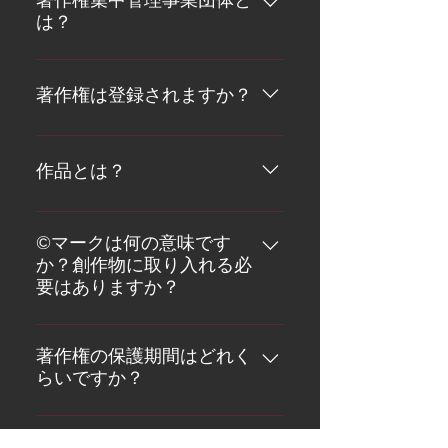
岐にわたります。 著作権で保護さ
は？
による書作物の使用に対して金銭
れるものは？ 通常法律では著作権
的な補償を得ることができるも
で保護される作品の網羅的なリス
集中管理事業とは権利者に代わっ
の、及び 著作者人格権：著作者の
ト化されていません。しかし、一
て、著作権の利用許諾をしたり、
著作権は登録されますか？
非金銭的利益を保護するもの。 多
般論として、世界で一般的に著作
著作権料を微収したり、著作権や
くの場合、著作権法は、著作財産
権で保護される作品は以下のよう
著作隣接権を行使する団体のこと
多くの国では、ベルヌ条約の規定
権の所有者が、著作物の特定の使
なものがあります。 小説、詩、舞
です。 例えは、ある劇作家が実作
により、登録やその他の手続きを
用を許可または拒否する財産権を
作品とは？
台演出、参考文系、新聞記事等の
品の上演を特定の条件で許可をし
必要とせず、自動的に著作権の保
有すること、あるいは、場合によ
文学作品 ソフトウェアやデータベ
たり、若しくはあるミュージシャ
護を受けることができます。 従っ
っては著作物の使用に対する報酬
著作権の文脈では「作品」とは小
ース 映画、音楽や振り付けなど。
ンが自分の作品をCDに録音するこ
て、多くの国では任意で著作物を
を受け取ることができることを規
説、建築物、ソフトウェアや様々
©マークは何の意味です
絵画、図面、写真、彫刻などの芸
とを許したりすることだ出来ま
登録・預託する制度があり、例え
定しています。（例：集中管理事
か？創作物に取り入れる必
な知的創作物を示す言葉として使
術作品 建築、及び 広告、地図、技
す。 しかし、その劇作家やミュー
は、所有者や創作に金融取引、販
業団体より）。 著作財産権の所有
要はありますか？
われています。
術図面 著作権保護の対象となるの
ジシャン若しくはオーディオビジ
売、護渡など権利に関連する紛争
者は下記の作物を禁止または許可
は表現のみであり、その発想、手
ュアル作品の脚本家やダイレクタ
数年前は、著作権者が著作権の保
の明確化を促進することに役立ち
をすることができます。 印刷出版
順、操作方法や数学的概念そのも
ーは作品の利用を希望される各ラ
護を受けるためには一定方式手続
著作権の保護期間はどれく
ます。
や録音などのあらゆるな形での作
のは対象とはなりません。 タイト
ジオ局や劇場、テレビ局やＯＴＴ
らいですか？
きを踏まえなければその保護を受
品複製 演劇やミュージカルなどの
ル、スローガンやロゴなどの要素
Ｓプラットフォーム（インターネ
けることができないと法律上で制
演出作品 CDやDVDなどの記録作
については、著作者性が十分であ
財産権は国によって期間が異なり
ットを通しての放送・送信）と連
定されていました。その中には、
品 ラジオ、ケーブル及びサテライ
るかどうかによって、著作権が及
ます。ベルヌ条約の締約国では、