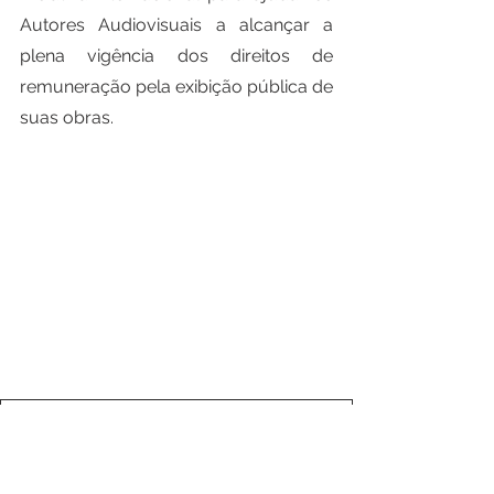
Autores Audiovisuais a alcançar a 
plena vigência dos direitos de 
remuneração pela exibição pública de 
suas obras.
APASER - SOCIETE DE GESTION COLLECTIVE
.pdf
Fazer download de PDF • 176KB