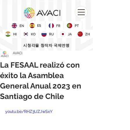
시청각물 창작자 국제연맹
AVACI
La FESAAL realizó con
éxito la Asamblea
General Anual 2023 en
Santiago de Chile
youtu.be/RHZ3UZJwSxY