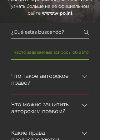
узнать больше на ее официальном
сайте
www.wipo.int
Часто задаваемые вопросы об авторских правах
Что такое авторское
право?
В юридической терминологии
термин «авторское право»
Что можно защитить
авторским правом?
используется для описания
прав авторов на свои
Законодательство обычно не
литературные и
содержит исчерпывающий
Какие права
художественные произведения.
предоставляются
перечень произведений, на