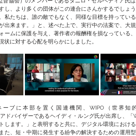
ア監督協会）のメンバーであるダニロ・セルベディア氏
すし、より多くの団体がこの連合にさんかするでしょう
。私たちは、誰の敵でもなく、同様な目標を持っている
が出来ます。」と、述べた上で、実行中の法案で、大規
ォームに保護を与え、著作者の報酬権を損なっている、
現状に対する心配を明らかにしました。
ーブに本部を置く国連機関、WIPO（世界知的
t）の主アドバイザーであるヘイディ・ルング氏が出席し、「WI
トします。」と表明すると共に、デジタル環境における
また、短・中期に発生する紛争の解決するための運用型