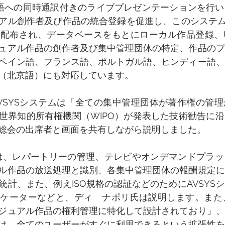
語への同時通訳付きのライブプレゼンテーションを行い
アル創作者及び作品の統合登録を促進し、このシステムは
で配布され、データベースをもとにローカル作品登録、
ュアル作品の創作者及び集中管理団体の特定、作品のプ
ペイン語、フランス語、ポルトガル語、ヒンディー語、
（北京語）にも対応しています。
VSYSシステムは「全ての集中管理団体が著作権の管
世界知的所有権機関（WIPO）が発表した技術勧告に
総会の出席者と画面を共有しながら説明しました。
は、レパートリーの管理、テレビやオンデマンドプラッ
ル作品の放送処理と識別、各集中管理団体の報酬規定に
統計、また、例えISO規格の認証などのためにAVSYS
ケーターなどと、ディ　ナポリ氏は説明します。また、
ジュアル作品の権利管理に特化して設計されており」、
は、全てのユーザーがすぐに利用できるという拡張性を