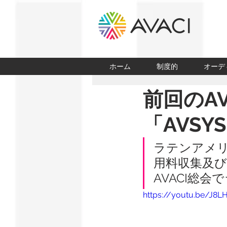
ホーム
制度的
オーデ
前回のA
「AVS
ラテンアメ
用料収集及び
AVACI総
https://youtu.be/J8